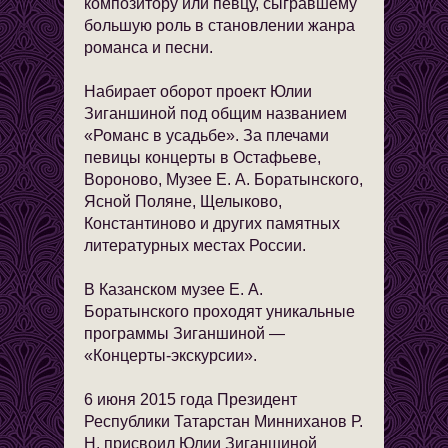
композитору или певцу, сыгравшему
большую роль в становлении жанра
романса и песни.
Набирает оборот проект Юлии
Зиганшиной под общим названием
«Романс в усадьбе». За плечами
певицы концерты в Остафьеве,
Вороново, Музее Е. А. Боратынского,
Ясной Поляне, Щелыково,
Константиново и других памятных
литературных местах России.
В Казанском музее Е. А.
Боратынского проходят уникальные
программы Зиганшиной —
«Концерты-экскурсии».
6 июня 2015 года Президент
Республики Татарстан Минниханов Р.
Н. присвоил Юлии Зиганшиной