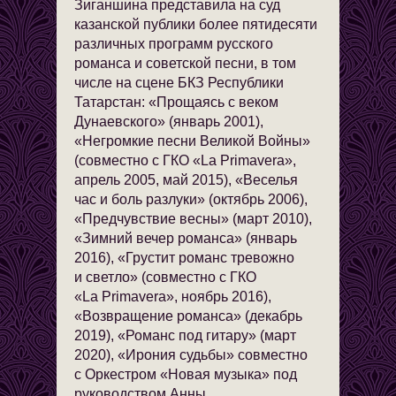
Зиганшина представила на суд
казанской публики более пятидесяти
различных программ русского
романса и советской песни, в том
числе на сцене БКЗ Республики
Татарстан: «Прощаясь с веком
Дунаевского» (январь 2001),
«Негромкие песни Великой Войны»
(совместно с ГКО «La Primavera»,
апрель 2005, май 2015), «Веселья
час и боль разлуки» (октябрь 2006),
«Предчувствие весны» (март 2010),
«Зимний вечер романса» (январь
2016), «Грустит романс тревожно
и светло» (совместно с ГКО
«La Primavera», ноябрь 2016),
«Возвращение романса» (декабрь
2019), «Романс под гитару» (март
2020), «Ирония судьбы» совместно
с Оркестром «Новая музыка» под
руководством Анны