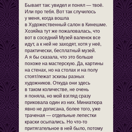
Бывает так: увидел и понял — твоё.
Или про тебя. Вот так случилось
у меня, когда вошла
в Художественный салон в Кинешме.
Хозяйка тут же пожаловалась, что
вот в соседний Музей валенок все
идут, а к ней не заходят, хотя у неё,
практически, бесплатный музей.
А я бы сказала, что это больше
похоже на мастерскую. Да, картины
на стенах, но на столах и на полу
стоят/лежат эскизы разных
художников. Откуда они здесь
в таком количестве, не очень
я поняла, но мой взгляд сразу
приковала один из них. Миниатюра
явно не дописана, более того, уже
траченая — отдельные лепестки
краски осыпались. Но что-то
притягательное в ней было, потому