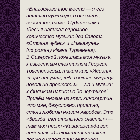
«
Благословенное место — я его
отлично чувствую, и оно меня,
вероятно, тоже. Судите сами,
здесь я написал огромное
количество музыки: два балета
«Страна чудес» и «Накануне»
(по роману Ивана Тургенева).
В Сиверской появилась моя музыка
к известным спектаклям Георгия
Товстоногова, таким как: «Идиот»,
«Горе от ума», «На всякого мудреца
довольно простоты»… Да и музыки
к фильмам написано до чёртиков!
Причём многие из этих кинокартин
что мне, безусловно, приятно,
стали любимы нашим народом. Это
«Звезда пленительного счастья» —
там моя песня «Кавалергарда век
недолог», «Соломенная шляпка» —
песню в исполнении Миронова