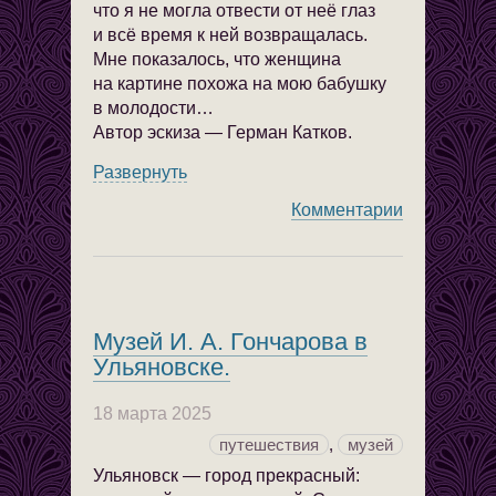
что я не могла отвести от неё глаз
и всё время к ней возвращалась.
Мне показалось, что женщина
на картине похожа на мою бабушку
в молодости…
Автор эскиза — Герман Катков.
Развернуть
Комментарии
Музей И. А. Гончарова в
Ульяновске.
18 марта 2025
путешествия
,
музей
Ульяновск — город прекрасный: