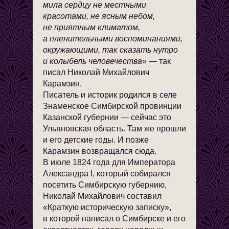
мила сердцу не местными
красотами, не ясным небом,
не приятным климатом,
а пленительными воспоминаниями,
окружающими, так сказать нутро
и колыбель человечества
» — так
писал Николай Михайлович
Карамзин.
Писатель и историк родился в селе
Знаменское Симбирской провинции
Казанской губернии — сейчас это
Ульяновская область. Там же прошли
и его детские годы. И позже
Карамзин возвращался сюда.
В июле 1824 года для Императора
Александра I, который собирался
посетить Симбирскую губернию,
Николай Михайлович составил
«Краткую историческую записку»,
в которой написал о Симбирске и его