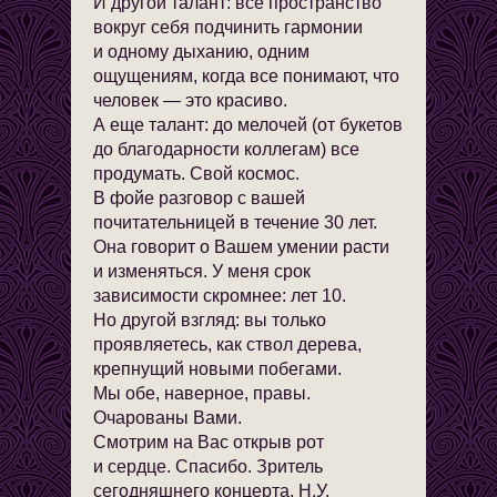
И другой талант: все пространство
вокруг себя подчинить гармонии
и одному дыханию, одним
ощущениям, когда все понимают, что
человек — это красиво.
А еще талант: до мелочей (от букетов
до благодарности коллегам) все
продумать. Свой космос.
В фойе разговор с вашей
почитательницей в течение 30 лет.
Она говорит о Вашем умении расти
и изменяться. У меня срок
зависимости скромнее: лет 10.
Но другой взгляд: вы только
проявляетесь, как ствол дерева,
крепнущий новыми побегами.
Мы обе, наверное, правы.
Очарованы Вами.
Смотрим на Вас открыв рот
и сердце. Спасибо. Зритель
сегодняшнего концерта, Н.У.