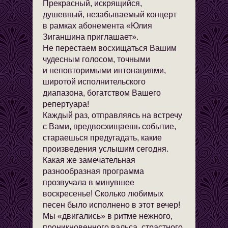
Прекрасный, искрящийся,
душевный, незабываемый концерт
в рамках абонемента «Юлия
Зиганшина приглашает».
Не перестаем восхищаться Вашим
чудесным голосом, точными
и неповторимыми интонациями,
широтой исполнительского
диапазона, богатством Вашего
репертуара!
Каждый раз, отправляясь на встречу
с Вами, предвосхищаешь событие,
стараешься предугадать, какие
произведения услышим сегодня.
Какая же замечательная
разнообразная программа
прозвучала в минувшее
воскресенье! Сколько любимых
песен было исполнено в этот вечер!
Мы «двигались» в ритме нежного,
проникновенного вальса, страстного