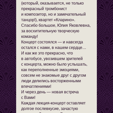
(который, оказывается, не только
прекрасный тромбонист
и композитор, но и замечательный
танцор!), квартет «Кларино».
Спасибо большое, Юлия Яковлевна,
за восхитительную творческую
команду!
Концерт состоялся — и навсегда
остался с нами, в нашем сердце…
И как же это прекрасно, что
в автобусе, увозившем зрителей
с концерта, можно было услышать,
как переполненные эмоциями,
совсем не знакомые друг с другом
люди делились восторженными
впечатлениями!
И через день — новая встреча
с Вами!
Каждая лекция-концерт оставляет
долгое послевкусие, зачастую