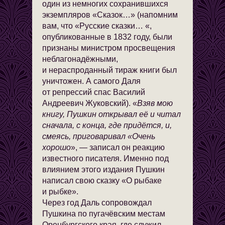
один из немногих сохранившихся
экземпляров «Сказок…» (напомним
вам, что «Русские сказки… «,
опубликованные в 1832 году, были
признаны министром просвещения
неблагонадёжными,
и нераспроданный тираж книги был
уничтожен. А самого Даля
от репрессий спас Василий
Андреевич Жуковский). «
Взяв мою
книгу, Пушкин открывал её и читал
сначала, с конца, где придётся, и,
смеясь, приговаривал «Очень
хорошо
», — записал он реакцию
известного писателя. Именно под
влиянием этого издания Пушкин
написал свою сказку «О рыбаке
и рыбке».
Через год Даль сопровождал
Пушкина по пугачёвским местам
Оренбургского края, где служил