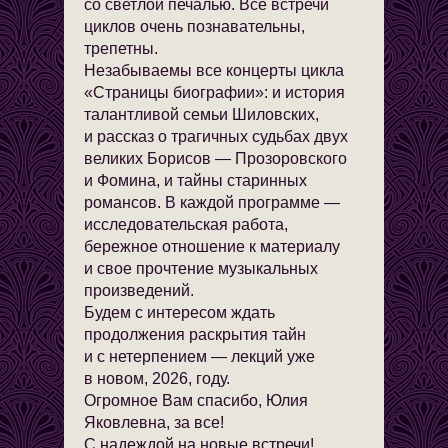
со светлой печалью. Все встречи
циклов очень познавательны,
трепетны.
Незабываемы все концерты цикла
«Страницы биографии»: и история
талантливой семьи Шиловских,
и рассказ о трагичных судьбах двух
великих Борисов — Прозоровского
и Фомина, и тайны старинных
романсов. В каждой программе —
исследовательская работа,
бережное отношение к материалу
и свое прочтение музыкальных
произведений.
Будем с интересом ждать
продолжения раскрытия тайн
и с нетерпением — лекций уже
в новом, 2026, году.
Огромное Вам спасибо, Юлия
Яковлевна, за все!
С надеждой на новые встречи!