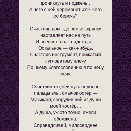
проникнуть и поджечь…
А чего с ней церемониться? Чего
её беречь?
Счастлив дом, где пенье скрипки
наставляет нас на путь
И вселяет в нас надежды…
Остальное — как-нибудь.
Счастлив инструмент, прижатый
к угловатому плечу,
По чьему благословению я по небу
лечу.
Счастлив тот, чей путь недолог,
пальцы злы, смычок остёр —
Музыкант, соорудивший из души
моей костёр…
А душа, уж это точно, ежели
обожжена,
Справедливей, милосерднее