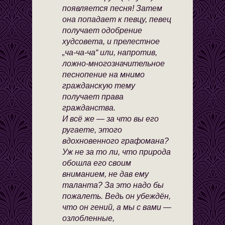
появляется песня! Затем
она попадает к певцу, певец
получает одобрение
худсовета, и прелестное
„ча-ча-ча“ или, напротив,
ложно-многозначительное
песнопение на мнимо
гражданскую тему
получает права
гражданства.
И всё же — за что вы его
ругаете, этого
вдохновенного графомана?
Уж не за то ли, что природа
обошла его своим
вниманием, не дав ему
таланта? За это надо бы
пожалеть. Ведь он убеждён,
что он гений, а мы с вами —
озлобленные,