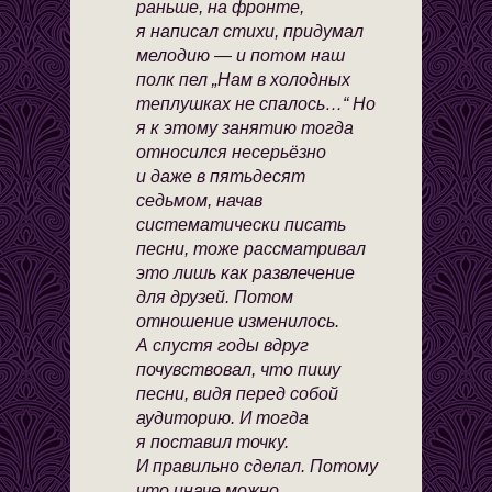
раньше, на фронте,
я написал стихи, придумал
мелодию — и потом наш
полк пел „Нам в холодных
теплушках не спалось…“ Но
я к этому занятию тогда
относился несерьёзно
и даже в пятьдесят
седьмом, начав
систематически писать
песни, тоже рассматривал
это лишь как развлечение
для друзей. Потом
отношение изменилось.
А спустя годы вдруг
почувствовал, что пишу
песни, видя перед собой
аудиторию. И тогда
я поставил точку.
И правильно сделал. Потому
что иначе можно