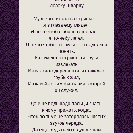
Исааку Шварцу
Музыкант играл на скрипке —
я в глаза ему глядел,
Я не то чтоб любопытствовал —
я по-небу летел.
Я не то чтобы от скуки — я надеялся
понять,
Как умеют эти руки эти звуки
извлекать
Из какой-то деревяшки, из каких-то
грубых жил,
Из какой-то там фантазии, которой
он служил.
Да ещё ведь надо пальцы знать,
к чему прижать, когда,
Чтоб во тьме не затерялась чистых
звуков череда.
Да ещё ведь надо в душу к нам