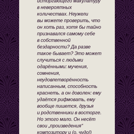
исторгающего макулатуру
в невероятных
количествах. Неужели
вы можете проверить, что
он хоть раз, хотя бы тайно
признавался самому себе
в собственной
бездарности? Да разве
такое бывает? Это может
случиться с людьми
одарёнными: мучения,
сомнения,
неудовлетворённость
написанным, способность
краснеть. а он доволен: ему
удаётся рифмовать, ему
вообще пишется, друзья
и родственники в восторге.
Но этого мало. Он несёт
свои „произведения“
композитору и (о, чудо!)