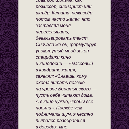
соавтор фильма, как
режиссёр, сценарист или
актёр. Кстати, режиссёр
потом часто жалел, что
заставлял меня
переделывать,
девальвировать текст.
Сначала же он, формулируя
упомянутый мной закон
специфики кино
и кинопесни — «массовый
в квадрате жанр», —
заявлял: «Знаешь, кому
охота читать поэзию
на уровне Боратынского —
пусть себе читают дома.
А в кино нужно, чтобы все
поняли». Прежде чем
поднимать шум, я честно
пытался разобраться
в доводах, мне