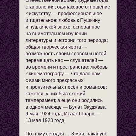
Отечественной войне, трудные годы
становления; одинаковое отношение
к искусству — профессиональное
и тщательное; любовь к Пушкину
и пушкинской эпохе, основанное
на внимательном изучении
литературы и истории того периода;
общая творческая черта —
возможность своим словом и нотой
перемещать нас — слушателей —
во времени и пространстве; любовь
к кинематографу — что дало нам
с вами много прекрасных
и пронзительных песен и романсов;
кажется, у них был схожий
темперамент, а ещё они родились
в одном месяце — Булат Окуджава
9 мая 1924 года, Исаак Шварц —
13 мая 1923 года.
Поэтому сегодня — 8 мая, накануне