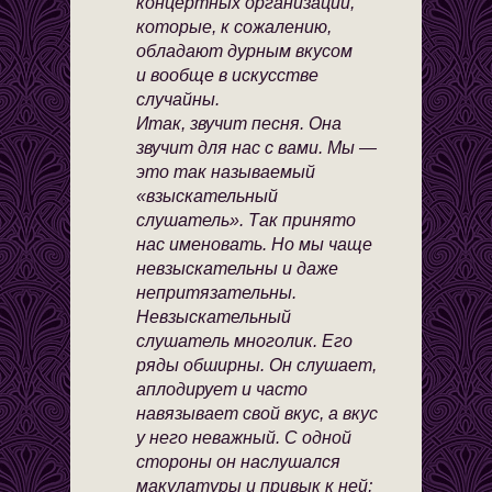
концертных организаций,
которые, к сожалению,
обладают дурным вкусом
и вообще в искусстве
случайны.
Итак, звучит песня. Она
звучит для нас с вами. Мы —
это так называемый
«взыскательный
слушатель». Так принято
нас именовать. Но мы чаще
невзыскательны и даже
непритязательны.
Невзыскательный
слушатель многолик. Его
ряды обширны. Он слушает,
аплодирует и часто
навязывает свой вкус, а вкус
у него неважный. С одной
стороны он наслушался
макулатуры и привык к ней;