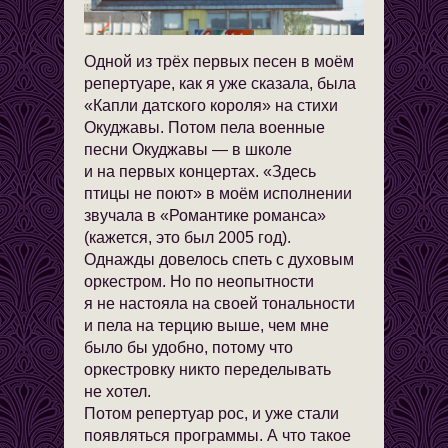
Одной из трёх первых песен в моём
репертуаре, как я уже сказала, была
«Капли датского короля» на стихи
Окуджавы. Потом пела военные
песни Окуджавы — в школе
и на первых концертах. «Здесь
птицы не поют» в моём исполнении
звучала в «Романтике романса»
(кажется, это был 2005 год).
Однажды довелось спеть с духовым
оркестром. Но по неопытности
я не настояла на своей тональности
и пела на терцию выше, чем мне
было бы удобно, потому что
оркестровку никто переделывать
не хотел.
Потом репертуар рос, и уже стали
появляться программы. А что такое