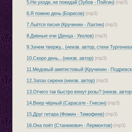
5.Не уходи, не покидай (Зубов - Пойгин)
(mp3)
6.Я помню день (Борисов)
(mp3)
7.Льётся песня (Кручинин - Лахтин)
(mp3)
8.Дивные очи (Денца - Уколов)
(mp3)
9.Зачем твержу... (неизв. автор, стихи Тургенева
10.Скоро день... (неизв. автор)
(mp3)
11.Медовый аметистовый (Кручинин - Подревск
12.Запах сирени (неизв. автор)
(mp3)
13.Отчего так быстро вянут розы? (неизв. автор
14.Веер чёрный (Сарасате - Гнесин)
(mp3)
15.Друг гитара (Фомин - Тимофеев)
(mp3)
16.Она поёт (Станюкович - Лермонтов)
(mp3)