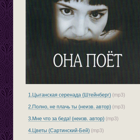
1.Цыганская серенада (Штейнберг)
(mp3)
2.Полно, не плачь ты (неизв. автор)
(mp3)
3.Мне что за беда! (неизв. автор)
(mp3)
4.Цветы (Сартинский-Бей)
(mp3)