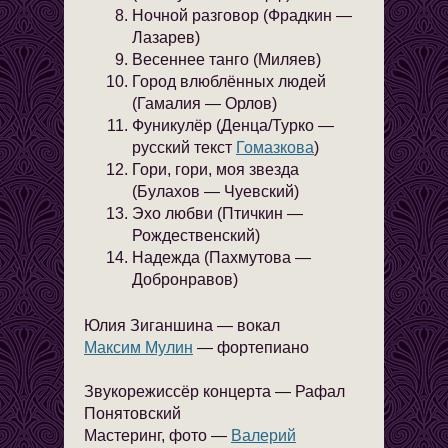
Ночной разговор (Фрадкин —
Лазарев)
Весеннее танго (Миляев)
Город влюблённых людей
(Гамалия — Орлов)
Фуникулёр (Денца/Турко —
русский текст
Гомазкова
)
Гори, гори, моя звезда
(Булахов — Чуевский)
Эхо любви (Птичкин —
Рождественский)
Надежда (Пахмутова —
Добронравов)
Юлия Зиганшина — вокал
Максим Мулин
— фортепиано
Звукорежиссёр концерта — Рафал
Понятовский
Мастеринг, фото —
Валерий