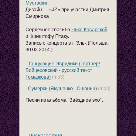
Мустафин
Дизайн — «JZ» при участии Дмитрия
Смирнова
Сердечное спасибо
Нике Коварской
и Кшиштофу Птаку.
Запись с концерта в г. Эльк (Польша,
30.03.2014
.)
Танцующие Эвридики (Гертнер/
Войцеховский - русский текст
Гомазкова)
(mp3)
Сумерки (Якушенко - Ошанин)
(mp3)
Песни из альбома "Звёздное эхо".
Дискография