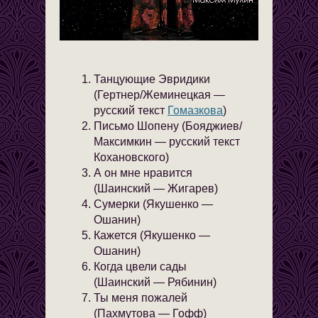
Танцующие Эвридики
(Гертнер/Жеминецкая —
русский текст
Гомазкова
)
Письмо Шопену (Бояджиев/
Максимкин — русский текст
Кохановского)
А он мне нравится
(Шаинский — Жигарев)
Сумерки (Якушенко —
Ошанин)
Кажется (Якушенко —
Ошанин)
Когда цвели сады
(Шаинский — Рябинин)
Ты меня пожалей
(Пахмутова — Гофф)