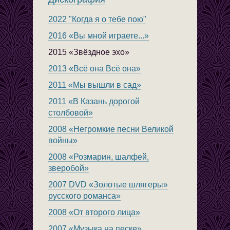
2022 "Когда я о тебе пою"
2016 «Вы мной играете...»
2015 «Звёздное эхо»
2013 «Всё она Всё она»
2011 «Мы вышли в сад»
2011 «В Казань дорогой
столбовой»
2008 «Негромкие песни Великой
войны»
2008 «Розмарин, шалфей,
зверобой»
2007 DVD «Золотые шлягеры»
русского романса»
2008 «От второго лица»
2007 «Музыка на песке»