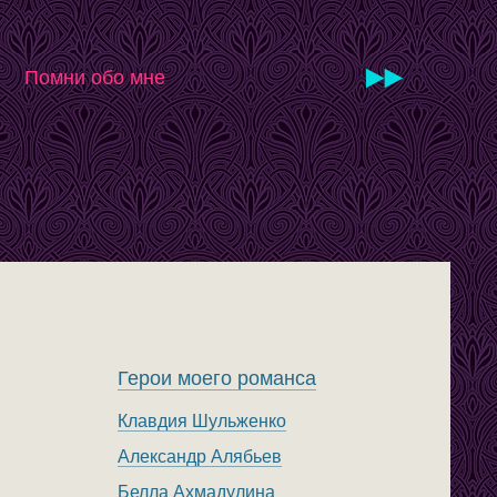
Помни обо мне
Герои моего романса
Клавдия Шульженко
Александр Алябьев
Белла Ахмадулина