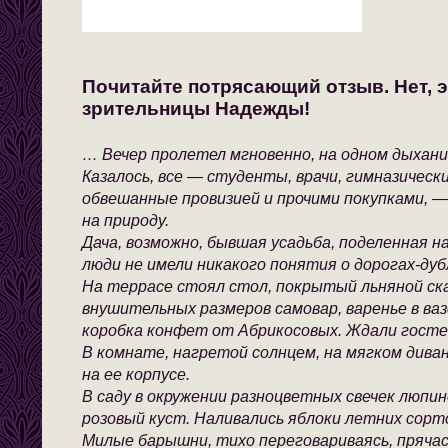
Почитайте потрясающий отзыв. Нет, э
зрительницы Надежды!
… Вечер пролетел мгновенно, на одном дыхани
Казалось, все — студенты, врачи, гимназическ
обвешанные провизией и прочими покупками, —
на природу.
Дача, возможно, бывшая усадьба, поделенная н
люди не имели никакого понятия о дорогах-дуб
На террасе стоял стол, покрытый льняной с
внушительных размеров самовар, варенье в ваз
коробка конфет от Абрикосовых. Ждали госте
В комнате, нагретой солнцем, на мягком диван
на ее корпусе.
В саду в окружении разноцветных свечек люпи
розовый куст. Наливались яблоки летних сорт
Милые барышни, тихо переговариваясь, пряча