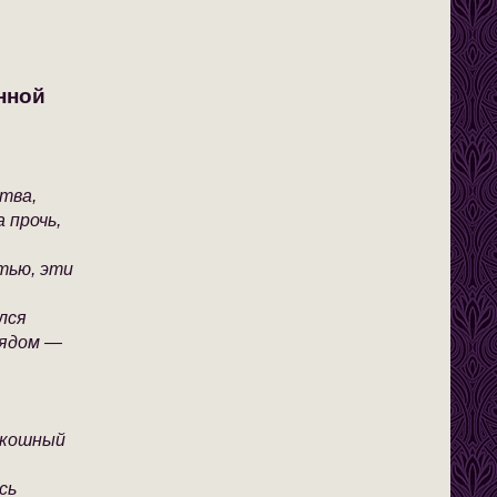
нной
тва,
 прочь,
стью, эти
лся
рядом —
скошный
сь