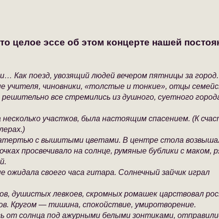
то целое эссе об этом концерте нашей постоя
и… Как поезд, увозящий людей вечером пятницы за город.
ие учителя, чиновники, «толстые и тонкие», отцы семейс
 решительно все стремились из душного, суетного города
а несколько участков, была настоящим спасением. (К сча
лерах.)
катертью с вышитыми цветами. В центре стола возвыша
очках просвечивало на солнце, румяные бублики с маком, 
й.
е ожидала своего часа гитара. Солнечный зайчик играл
нов, душистых левкоев, скромных ромашек царствовал ро
ов. Кругом — тишина, спокойствие, умиротворение.
сь от солнца под ажурными белыми зонтиками, отправили