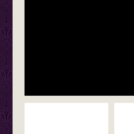
https://rutube.ru/play/embed/f4caaafe8ecd1f2257