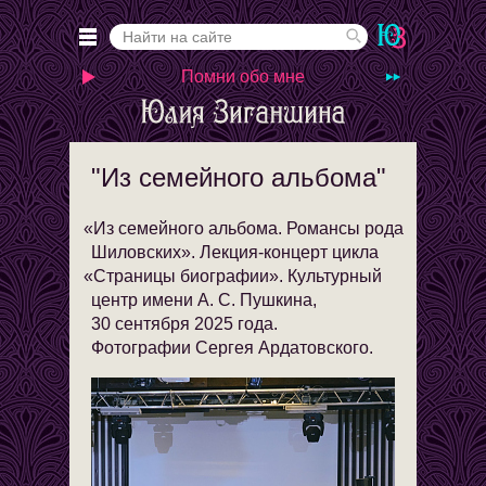
Помни обо мне
"Из семейного альбома"
«
Из семейного альбома. Романсы рода
Шиловских». Лекция-концерт цикла
«
Страницы биографии». Культурный
центр имени А. С. Пушкина,
30 сентября 2025 года.
Фотографии Сергея Ардатовского.