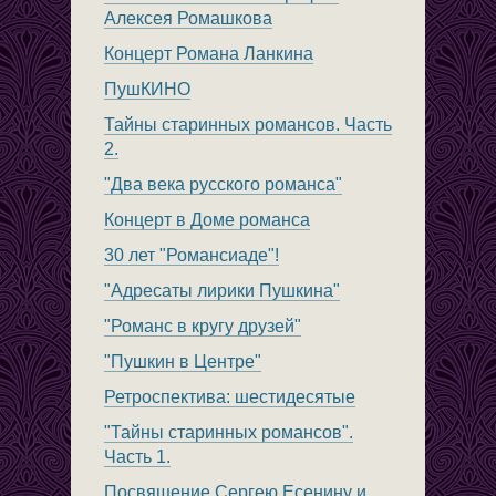
Алексея Ромашкова
Концерт Романа Ланкина
ПушКИНО
Тайны старинных романсов. Часть
2.
"Два века русского романса"
Концерт в Доме романса
30 лет "Романсиаде"!
"Адресаты лирики Пушкина"
"Романс в кругу друзей"
"Пушкин в Центре"
Ретроспектива: шестидесятые
"Тайны старинных романсов".
Часть 1.
Посвящение Сергею Есенину и