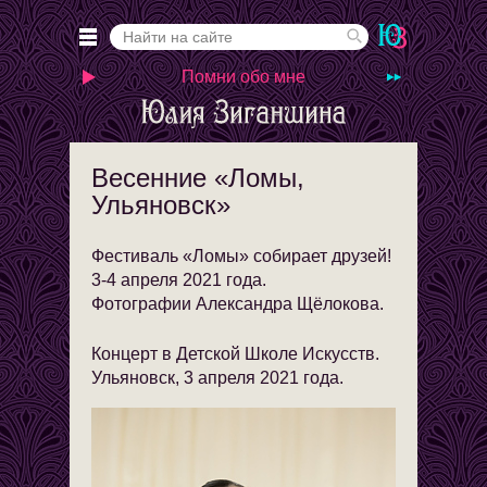
Помни обо мне
Весенние «Ломы,
Ульяновск»
Фестиваль «Ломы» собирает друзей!
3-4 апреля 2021 года.
Фотографии Александра Щёлокова.
Концерт в Детской Школе Искусств.
Ульяновск, 3 апреля 2021 года.