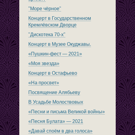
"Море чёрное"
Концерт в Государственном
Кремлёвском Дворце
"Дискотека 70-х"
Концерт в Музее Окуджавы.
«Пушкин-фест — 2021»
«Моя звезда»
Концерт в Остафьево
«На просвет»
Посвящение Алябьеву
В Усадьбе Молоствовых
«Песни и письма Великой войны»
«Песня Булата» — 2021
«Давай споём в два голоса»