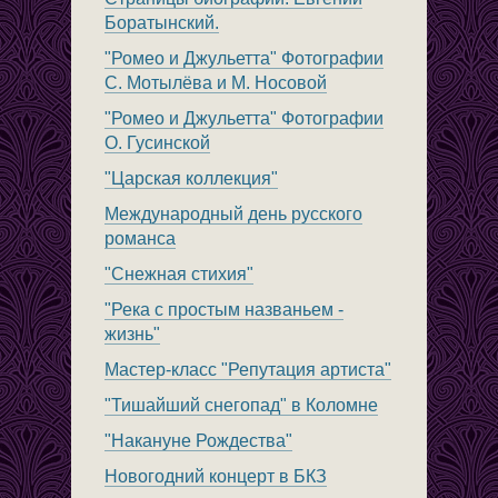
Боратынский.
"Ромео и Джульетта" Фотографии
С. Мотылёва и М. Носовой
"Ромео и Джульетта" Фотографии
О. Гусинской
"Царская коллекция"
Международный день русского
романса
"Снежная стихия"
"Река с простым названьем -
жизнь"
Мастер-класс "Репутация артиста"
"Тишайший снегопад" в Коломне
"Накануне Рождества"
Новогодний концерт в БКЗ