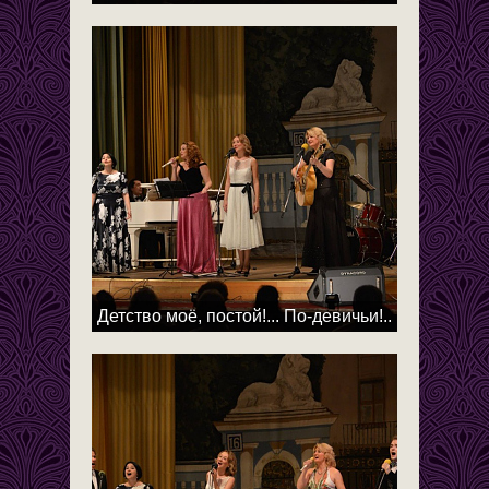
Детство моё, постой!... По-девичьи!..