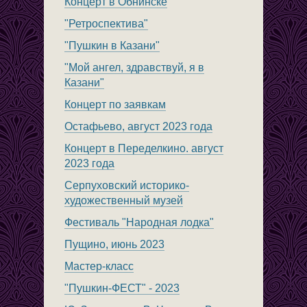
Концерт в Обнинске
"Ретроспектива"
"Пушкин в Казани"
"Мой ангел, здравствуй, я в
Казани"
Концерт по заявкам
Остафьево, август 2023 года
Концерт в Переделкино. август
2023 года
Серпуховский историко-
художественный музей
Фестиваль "Народная лодка"
Пущино, июнь 2023
Мастер-класс
"Пушкин-ФЕСТ" - 2023