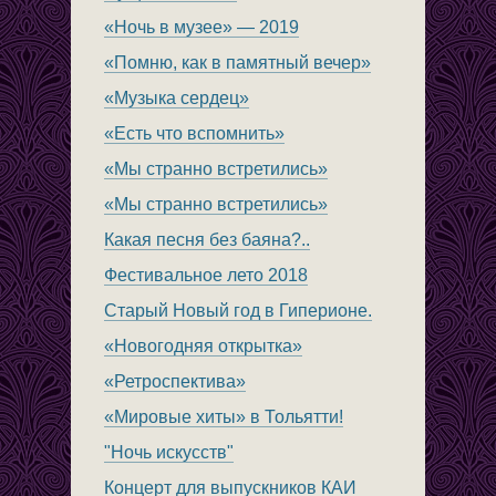
«Ночь в музее» — 2019
«Помню, как в памятный вечер»
«Музыка сердец»
«Есть что вспомнить»
«Мы странно встретились»
«Мы странно встретились»
Какая песня без баяна?..
Фестивальное лето 2018
Старый Новый год в Гиперионе.
«Новогодняя открытка»
«Ретроспектива»
«Мировые хиты» в Тольятти!
"Ночь искусств"
Концерт для выпускников КАИ