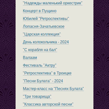
"Надежды маленький оркестрик"
Концерт в Пущино
Юбилей "Ретроспективы"
Лопасня-Зачатьевское
"Царская коллекция"
День колокольчика - 2024
"С корабля на бал"
Валаам
Фестиваль "Актру"
"Ретроспектива" в Троицке
"Песни Булата" - 2024
Мастер-класс на "Песнях Булата"
"Три товарища"
"Классика авторской песни"