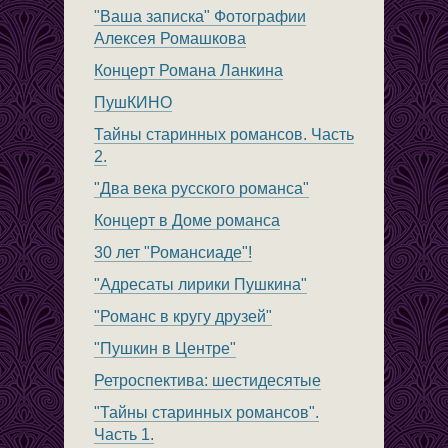
"Ваша записка" Фотографии
Алексея Ромашкова
Концерт Романа Ланкина
ПушКИНО
Тайны старинных романсов. Часть
2.
"Два века русского романса"
Концерт в Доме романса
30 лет "Романсиаде"!
"Адресаты лирики Пушкина"
"Романс в кругу друзей"
"Пушкин в Центре"
Ретроспектива: шестидесятые
"Тайны старинных романсов".
Часть 1.