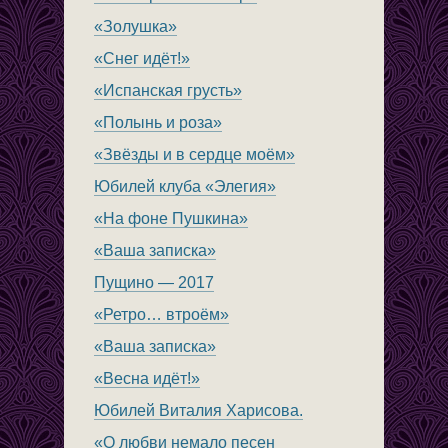
«Золушка»
«Снег идёт!»
«Испанская грусть»
«Полынь и роза»
«Звёзды и в сердце моём»
Юбилей клуба «Элегия»
«На фоне Пушкина»
«Ваша записка»
Пущино — 2017
«Ретро… втроём»
«Ваша записка»
«Весна идёт!»
Юбилей Виталия Харисова.
«О любви немало песен