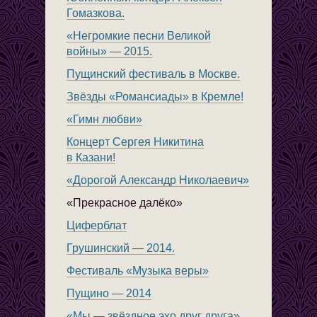
Гомазкова.
«Негромкие песни Великой
войны» — 2015.
Пущинский фестиваль в Москве.
Звёзды «Романсиады» в Кремле!
«Гимн любви»
Концерт Сергея Никитина
в Казани!
«Дорогой Александр Николаевич»
«Прекрасное далёко»
Циферблат
Грушинский — 2014.
Фестиваль «Музыка веры»
Пущино — 2014
«Мы — звёздное эхо друг друга»