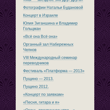
Фотографии Натальи Будановой
Концерт в Израиле
Юлия Зиганшина и Владимир
Гольцман
«Всё она Всё она»
Органный зал Набережных
Челнов
VIII Международный семинар
переводчиков
Фестиваль «Платформа — 2013»
Пущино — 2013.
Пущино 2012.
«Концерт по заявкам»
«Песня, гитара и я»