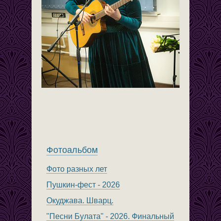
Фотоальбом
Фото разных лет
Пушкин-фест - 2026
Окуджава. Шварц.
"Песни Булата" - 2026. Финальный