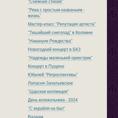
"Снежная стихия"
"Река с простым названьем -
жизнь"
Мастер-класс "Репутация артиста"
"Тишайший снегопад" в Коломне
"Накануне Рождества"
Новогодний концерт в БКЗ
"Надежды маленький оркестрик"
Концерт в Пущино
Юбилей "Ретроспективы"
Лопасня-Зачатьевское
"Царская коллекция"
День колокольчика - 2024
"С корабля на бал"
Валаам