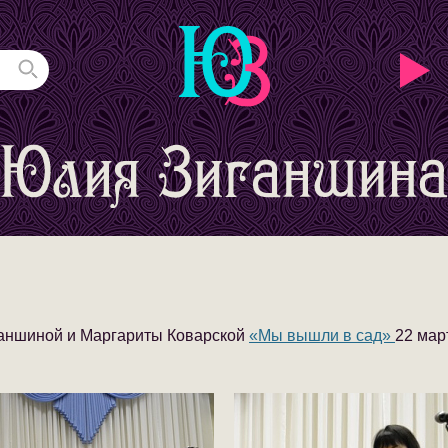
аншиной и Маргариты Коварской
«Мы вышли в сад»
22 мар