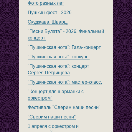
Фото разных лет
Пушкин-фест - 2026
Окуджава. Шварц.
"Песни Булата" - 2026. Финальный
концерт.
"Пушкинская нота": Гала-концерт
"Пушкинская нота": конкурс.
"Пушкинская нота": концерт
Сергея Петрищева
"Пушкинская нота": мастер-класс.
"Концерт для шарманки с
оркестром"
Фестиваль "Сверим наши песни"
"Сверим наши песни"
1 апреля с оркестром и