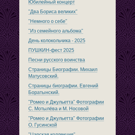
Юбилейный концерт
"Два Бориса великих"
"Немного о себе"
"Из семейного альбома"
День колокольчика - 2025
ПУШКИН-фест 2025
Песни русского воинства
Страницы Биографии. Михаил
Матусовский.
Страницы биографии. Евгений
Боратынский.
"Ромео и Джульетта" Фотографии
С. Мотылёва и М. Носовой
"Ромео и Джульетта" Фотографии
О. Гусинской
"Царская коллекция"