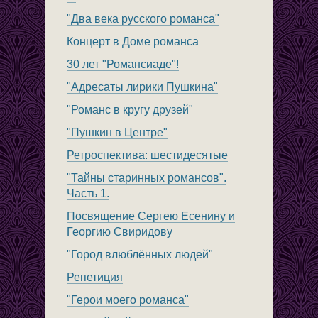
"Два века русского романса"
Концерт в Доме романса
30 лет "Романсиаде"!
"Адресаты лирики Пушкина"
"Романс в кругу друзей"
"Пушкин в Центре"
Ретроспектива: шестидесятые
"Тайны старинных романсов".
Часть 1.
Посвящение Сергею Есенину и
Георгию Свиридову
"Город влюблённых людей"
Репетиция
"Герои моего романса"