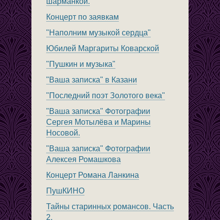
шарманкой.
Концерт по заявкам
"Наполним музыкой сердца"
Юбилей Маргариты Коварской
"Пушкин и музыка"
"Ваша записка" в Казани
"Последний поэт Золотого века"
"Ваша записка" Фотографии
Сергея Мотылёва и Марины
Носовой.
"Ваша записка" Фотографии
Алексея Ромашкова
Концерт Романа Ланкина
ПушКИНО
Тайны старинных романсов. Часть
2.